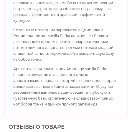
исключительным качеством. Во всех духах коллекции
встречается уд, который изображен по-разному, как
реверанс традиционной арабской парфюмерной
культуре.
Созданный известным парфюмером Домиником
Ропионом аромат Vanilla Barka вдохновлен Баркой —
легендарным городом специй, с очаровательными
нотами дымного ладана, согретыми потоком сладкой
сливочной ванили, переходящей в декадентскую базу
из бобов тонка.
Ароматическая композиция Amouage Vanilla Barka
начинает звучание с загадочного дымно-
ароматического ладана, который в сердечном аккорде
смешивается с нежнейшим запахом ванили. Отзвучав
разбавленный ванилью ладан оседает в глубокую и
чувственную базу, сплетенную из сладковато-пряных
нот бобов тонка и дымно-пряного запаха уда.
ОТЗЫВЫ О ТОВАРЕ